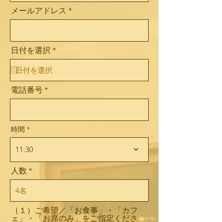
メールアドレス
r
日付を選択
*
e
q
u
i
r
電話番号
e
d
時間
11:30
人数
（１）ご希望／「お食事」・「カフ
ェ」・「お席のみ」をご指定くださ