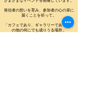
さまざまなイベントを開催しています。
発信者の想いを育み、参加者の心の扉に
届くことを祈って。
「カフェであり、ギャラリーであり、そ
の他の何にでも成りうる場所」
藤香想は、想いを通わす、「出会いの
場」です。
開催のご案内
© toukasou 1915 All Rights
Reserved.