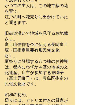
かつての主人は、この地で藤の花
を育て、
江戸の町へ花売りに出かけていた
と聞きます。​
旧街道沿いで地域を見守るお地蔵
さま。
富士山信仰を今に伝える長崎富士
塚（国指定重要有形民俗文化
財）。​​
夏祭りに登場する八つ棟のお神輿
は、都内にわずか４基の地域の文
化遺産。
店主が参加する祭囃子
（冨士元囃子）は、豊島区指定の
民俗文化財です。
昭和の初め。
辺りには、アトリエ付きの貸家が