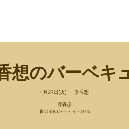
ホーム
お品書き
イベント
レンタル
香想のバーベキ
4月29日(火)
  |  
藤香想
藤香想
春のBBQパーティー2025