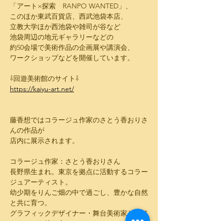
「アート×探索　RANPO WANTED」、
このほか東武百貨店、西武池袋本店、
立教大学ほか西池袋や雑司が谷など
池袋周辺の地元ギャラリーなどの
約50会場で美術作品の企画展や講演会、
ワークショップなどを開催しています。
⇩回遊美術館のサイト⇩
https://kaiyu-art.net/
藤香想ではコラージュ作家のさとう香おりさ
んの作品が
店内に展示されます。
コラージュ作家：さとう香おりさん
長野県生まれ。東京を拠点に活動するコラー
ジュアーティスト。
幼少期をりんご畑の中で過ごし、豊かな自然
と共に育つ。
グラフィックデザイナー・舞台美術家として