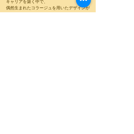
キャリアを築く中で、
偶然生まれたコラージュを用いたデザインが
きっかけとなり、
その魅力に惹かれて2011年よりアート制作を
本格的に始める。
色鮮やかなビジュアル素材の中から、
創作活動にも深く影響を与えた自身の原風景
や
記憶の断片を見つけ、その刺激をコラージュ
へと投影する。
このイベントをシェア
© toukasou 1915 All Rights
Reserved.