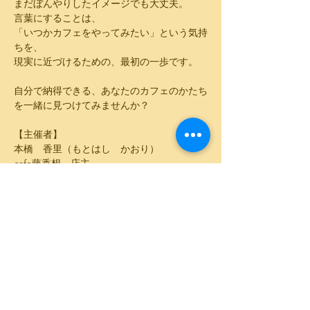
まだぼんやりしたイメージでも大丈夫。
言葉にすることは、
「いつかカフェをやってみたい」という気持
ちを、
現実に近づけるための、最初の一歩です。
自分で納得できる、あなたのカフェのかたち
を一緒に見つけてみませんか？
【主催者】
本橋　香里（もとはし　かおり）
cafe藤香想　店主
株式会社　和・輪・環　代表
街に残る古き良き文化に親しみながら、かつ
ての人々の繋がり方に思いを寄せ
「集う家」としてカフェ藤香想をオープンす
る。
2015年9月会社設立
2016年2月藤香想オープン
【参加費】
1,000円+ワンオーダー