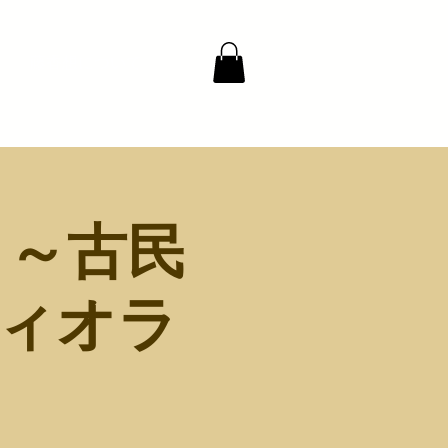
藤香想について
ト～古民
ヴィオラ