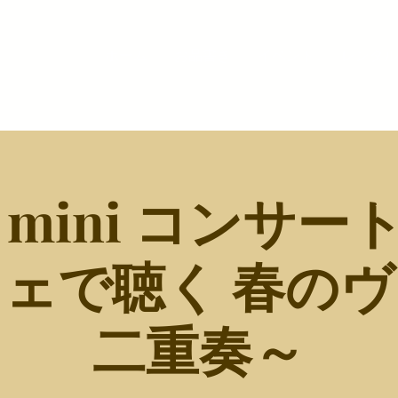
ホーム
お品書き
イベント
レンタル
 mini コンサー
ェで聴く 春の
二重奏～