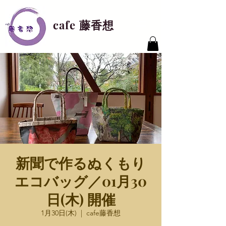
cafe 藤香想
新聞で作るぬくもり
エコバッグ／01月30
日(木) 開催
1月30日(木)
  |  
cafe藤香想