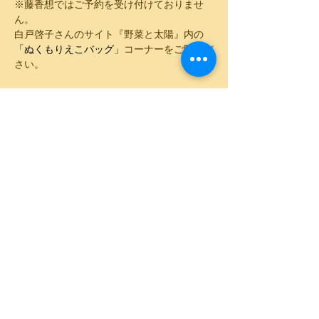
※藤香想ではご予約を受け付けておりませ
ん。
白戸啓子さんのサイト『野菜と太陽』内の
「ぬくもりえこバッグ」
コーナーをご覧くだ
さい。
このイベントをシェア
© toukasou 1915 All Rights
Reserved.