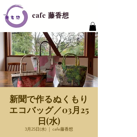
cafe 藤香想
新聞で作るぬくもり
エコバッグ／03月25
日(水)
3月25日(水)
  |  
cafe藤香想