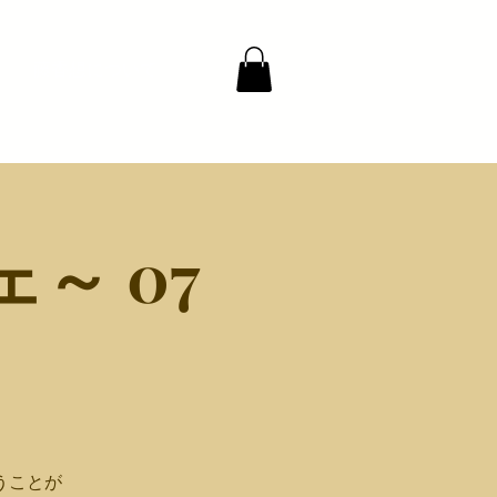
藤香想について
～ 07
うことが