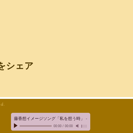
をシェア
ed.
藤香想イメージソング「私を想う時」
-
00:00
/
00:00