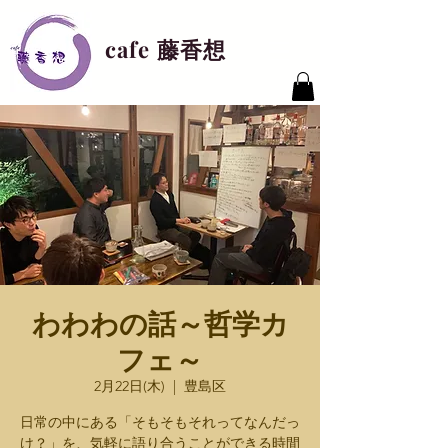
cafe 藤香想
わわわの話～哲学カ
フェ～
2月22日(木)
  |  
豊島区
日常の中にある「そもそもそれってなんだっ
け？」を、気軽に語り合うことができる時間