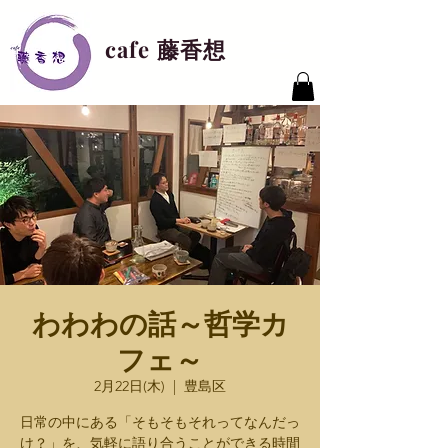
cafe 藤香想
わわわの話～哲学カ
フェ～
2月22日(木)
  |  
豊島区
日常の中にある「そもそもそれってなんだっ
け？」を、気軽に語り合うことができる時間