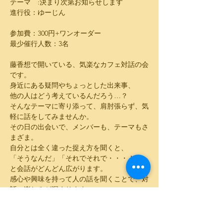
テーマ　:決まり次第お知らせします
進行役：ゆーじん
参加費：300円+ワンオーダー
最少催行人数：3名
藤香想で開いている、気楽なカフェ対話の会
です。
身近にある疑問やちょっとした出来事、
他の人はどう考えているんだろう…？
そんなテーマに寄り添って、肩肘張らず、気
軽に話をしてみませんか。
その日の出会いで、メンバーも、テーマもさ
まざま。
自分とは全く違った捉え方を聞くと、
「そうなんだ」「それでそれで・・・！」
と会話がどんどん広がります。
感心や興味を持って人の話を聞くことで、対
話の楽しみが深まります。
自分を理解してもらうため、相手を説得する
ため、そんな会話とは違う、
決められたゴールのない対話から、思わぬ発