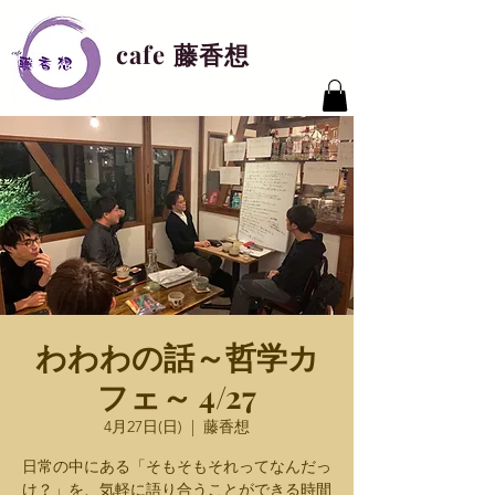
cafe 藤香想
わわわの話～哲学カ
フェ～ 4/27
4月27日(日)
  |  
藤香想
日常の中にある「そもそもそれってなんだっ
け？」を、気軽に語り合うことができる時間