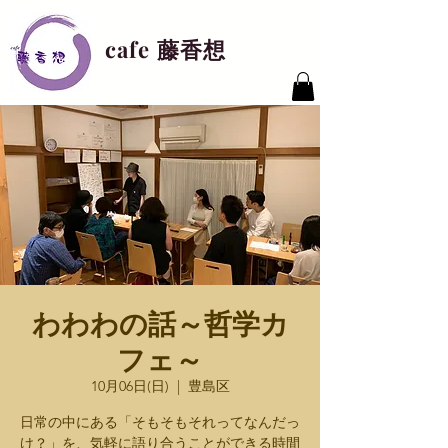
cafe 藤香想
わわわの話～哲学カ
フェ～
10月06日(日)
  |  
豊島区
日常の中にある「そもそもそれってなんだっ
け？」を、気軽に語り合うことができる時間