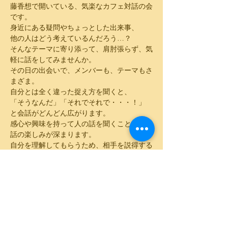
藤香想で開いている、気楽なカフェ対話の会
です。
​身近にある疑問やちょっとした出来事、
​他の人はどう考えているんだろう…？
​そんなテーマに寄り添って、肩肘張らず、気
軽に話をしてみませんか。
​その日の出会いで、メンバーも、テーマもさ
まざま。
​自分とは全く違った捉え方を聞くと、
​「そうなんだ」「それでそれで・・・！」
​と会話がどんどん広がります。
​感心や興味を持って人の話を聞くことで、対
話の楽しみが深まります。
​自分を理解してもらうため、相手を説得する
ため、そんな会話とは違う、
​決められたゴールのない対話から、思わぬ発
見や気づきが生まれたりします。
​ご参加、お待ちしております。