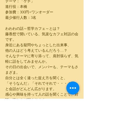
テーマ：「ケチ」
進行役：本橋
参加費：300円+ワンオーダー
最少催行人数：3名
わわわの話～哲学カフェ～とは？
藤香想で開いている、気楽なカフェ対話の会
です。
身近にある疑問やちょっとした出来事、
他の人はどう考えているんだろう…？
そんなテーマに寄り添って、肩肘張らず、気
軽に話をしてみませんか。
その日の出会いで、メンバーも、テーマもさ
まざま。
自分とは全く違った捉え方を聞くと、
「そうなんだ」「それでそれで・・・！」
と会話がどんどん広がります。
感心や興味を持って人の話を聞くことで、対
話の楽しみが深まります。
自分を理解してもらうため、相手を説得する
ため、そんな会話とは違う、
決められたゴールのない対話から、思わぬ発