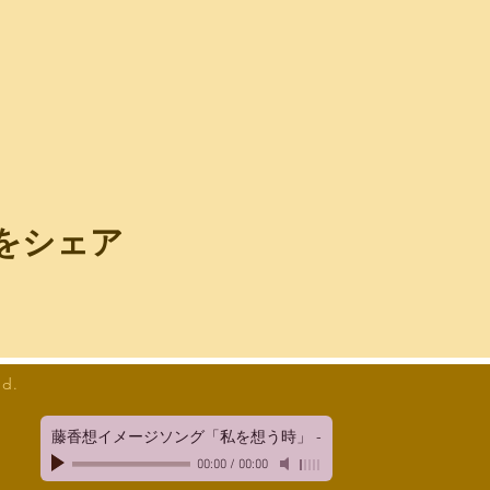
をシェア
ed.
藤香想イメージソング「私を想う時」
-
00:00
/
00:00