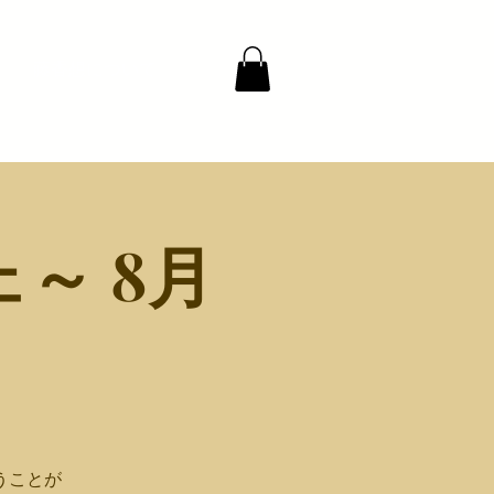
藤香想について
～ 8月
うことが