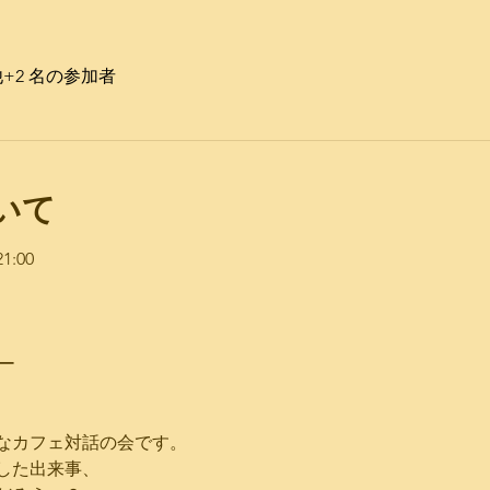
+2 名の参加者
いて
:00 ​
ー
なカフェ対話の会です。
した出来事、