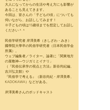
大人になってからの生活や考え方にも影響が
あることも見えてきます。
今回は、皆さんの「子どもの頃」についても
伺いながら、お話ししてみます！
※子どもの頃は15歳頃までを想定してお話し
ください＾＾
民俗学研究者 岸澤美希（きしざわ・みき）
國學院大學卒の民俗学研究者（日本民俗学会
所属）。
ウェブ編集者／ライター。論著に「関東地方
の屋敷神―ウジガミとイナリ」
（『民俗伝承学の視点と方法』新谷尚紀編、
吉川弘文館）や
『民俗学で考える』（新谷尚紀・岸澤美希、
KADOKAWA）などがある。
岸澤美希さんのポッドキャスト