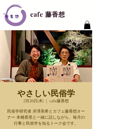
cafe 藤香想
やさしい民俗学
2月26日(木)
  |  
cafe藤香想
民俗学研究者 岸澤美希とカフェ藤香想オー
ナー 本橋香里と一緒に話しながら、毎月の
行事と民俗学を知るトーク会です。