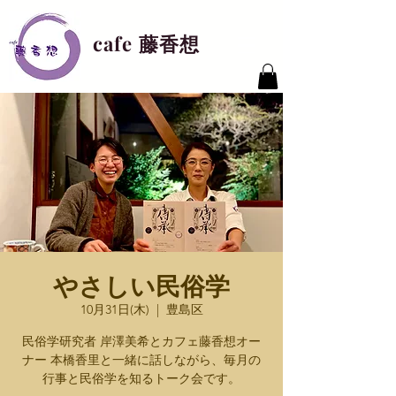
cafe 藤香想
やさしい民俗学
10月31日(木)
  |  
豊島区
民俗学研究者 岸澤美希とカフェ藤香想オー
ナー 本橋香里と一緒に話しながら、毎月の
行事と民俗学を知るトーク会です。