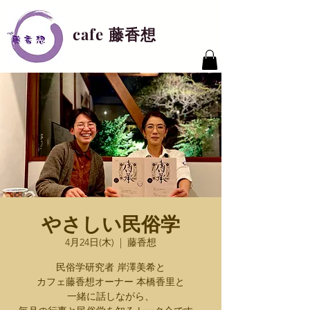
cafe 藤香想
やさしい民俗学
4月24日(木)
  |  
藤香想
民俗学研究者 岸澤美希と
カフェ藤香想オーナー 本橋香里と
一緒に話しながら、