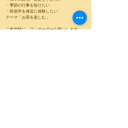
・季節の行事を知りたい
・民俗学を身近に体験したい
テーマ「お茶を楽しむ」
ご参加時に、ワンオーダーお願いします。
このイベントをシェア
© toukasou 1915 All Rights
Reserved.
藤香想イメージソング「私を想う時」