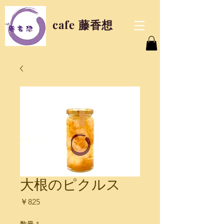
cafe 藤香想
大根のピクルス
価
￥825
格
数量
*