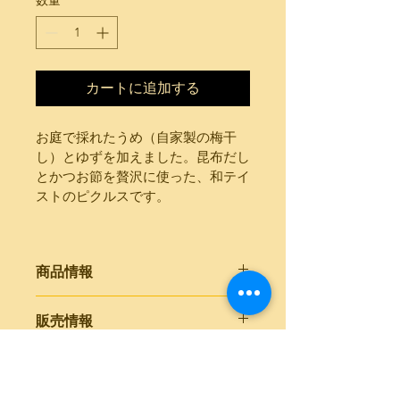
カートに追加する
お庭で採れたうめ（自家製の梅干
し）とゆずを加えました。昆布だし
とかつお節を贅沢に使った、和テイ
ストのピクルスです。
商品情報
原材料名：大根、穀物酢、砂
販売情報
糖、食塩、みりん、昆布、
梅、ゆず、鰹節
店頭受け取りのみ
内容量：150㎖（固形物を含
返品・交換
む）
保存方法：開封後要冷蔵