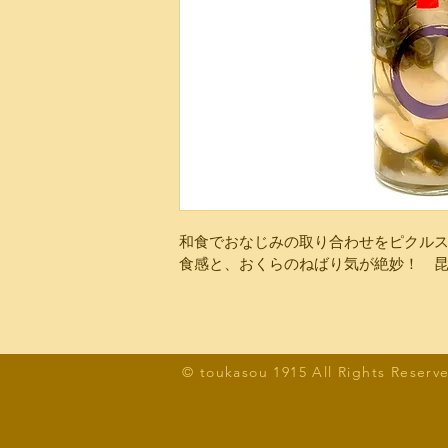
和食でおなじみの取り合わせをピクル
食感と、おくらのねばり気が絶妙！　
© toukasou 1915 All Rights Reserv