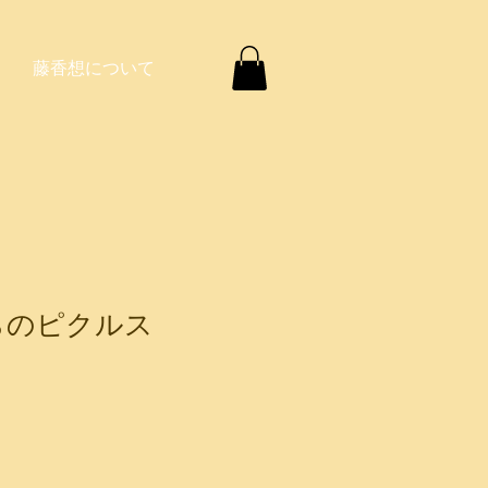
藤香想について
らのピクルス