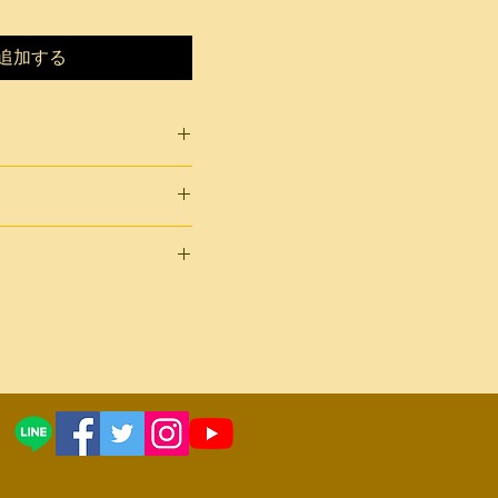
追加する
クラ、穀物酢、砂糖、食
形物を含む）
冷蔵
り3カ月
後7日以内とさせていただき
ご都合による返品につきま
負担とさせていただきま
る場合は、当方で負担いた
、速やかにご連絡くださ
る場合を除き、返品には応
承ください。