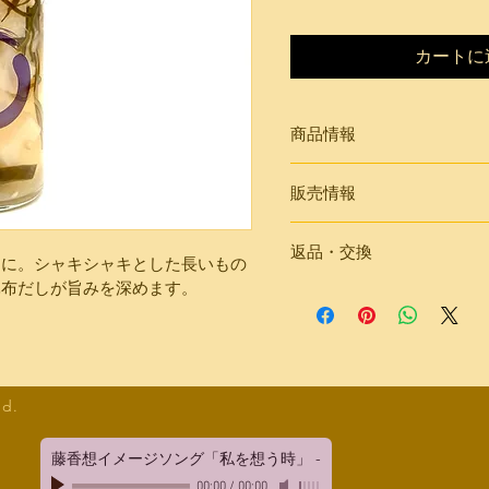
カートに
商品情報
原材料名：長芋、オ
販売情報
塩、みりん、昆布
内容量：150㎖（固
店頭受け取りのみ
保存方法：開封後要
返品・交換
スに。シャキシャキとした長いもの
賞味期限：製造日よ
昆布だしが旨みを深めます。
返品期限：商品到着
ます。
返品送料：お客様の
しては、お客様のご
す。不良品に該当す
ed.
します。
不良品：商品到着後
い。商品に欠陥があ
藤香想イメージソング「私を想う時」
-
じかねますのでご了
00:00
/
00:00