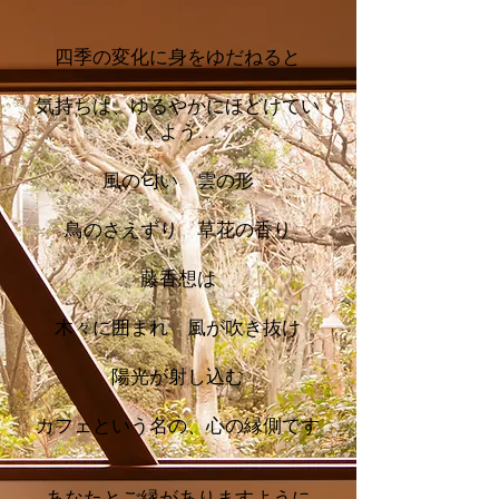
四季の変化に身をゆだねると
気持ちは、ゆるやかにほどけてい
くよう
…
風の匂い 雲の形
鳥のさえずり 草花の香り
藤香想は
​木々に囲まれ​ 風が吹き抜け
陽光が射し込む
カフェという名の、心の縁側です
あなたとご縁がありますように